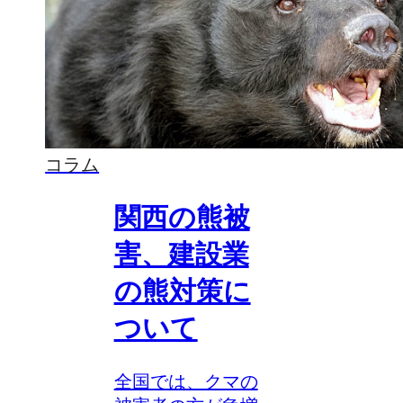
コラム
関西の熊被
害、建設業
の熊対策に
ついて
全国では、クマの