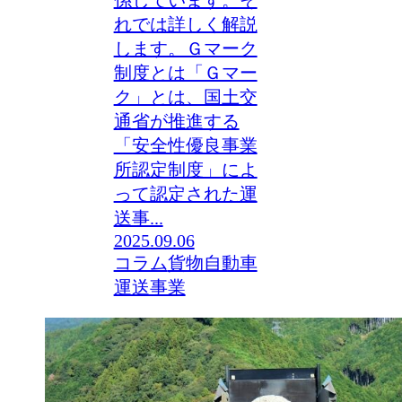
れでは詳しく解説
します。Ｇマーク
制度とは「Ｇマー
ク」とは、国土交
通省が推進する
「安全性優良事業
所認定制度」によ
って認定された運
送事...
2025.09.06
コラム
貨物自動車
運送事業