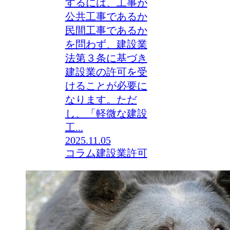
するには、工事が
公共工事であるか
民間工事であるか
を問わず、建設業
法第３条に基づき
建設業の許可を受
けることが必要に
なります。ただ
し、「軽微な建設
工...
2025.11.05
コラム
建設業許可