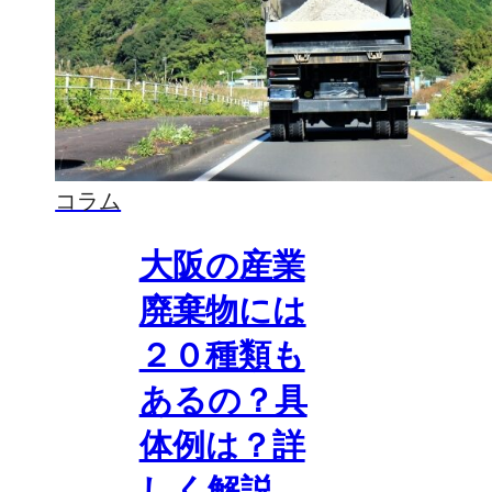
コラム
大阪の産業
廃棄物には
２０種類も
あるの？具
体例は？詳
しく解説