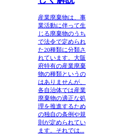
産業廃棄物は、事
業活動に伴って生
じる廃棄物のうち
で法令で定められ
た20種類に分類さ
れています。大阪
府特有の産業廃棄
物の種類というの
はありませんが、
各自治体では産業
廃棄物の適正な処
理を推進するため
の独自の条例や規
則が定められてい
ます。それでは...