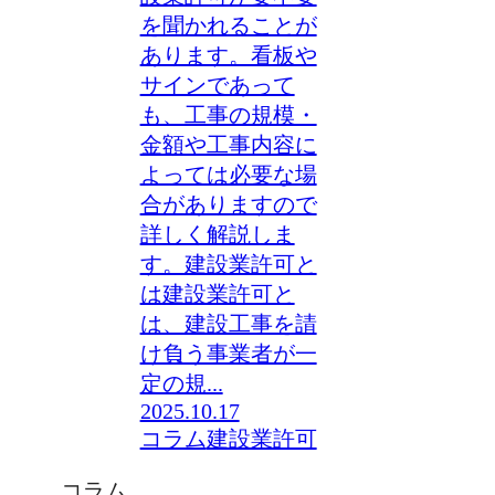
を聞かれることが
あります。看板や
サインであって
も、工事の規模・
金額や工事内容に
よっては必要な場
合がありますので
詳しく解説しま
す。建設業許可と
は建設業許可と
は、建設工事を請
け負う事業者が一
定の規...
2025.10.17
コラム
建設業許可
コラム