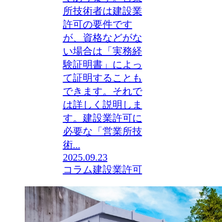
所技術者は建設業
許可の要件です
が、資格などがな
い場合は「実務経
験証明書」によっ
て証明することも
できます。それで
は詳しく説明しま
す。建設業許可に
必要な「営業所技
術...
2025.09.23
コラム
建設業許可