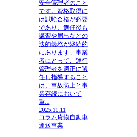
安全管理者のこと
です。資格取得に
は試験合格が必要
であり、選任後も
講習や届出などの
法的義務が継続的
にあります。事業
者にとって、運行
管理者を適正に選
任し指導すること
は、事故防止と事
業存続において
重...
2025.11.11
コラム
貨物自動車
運送事業