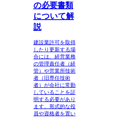
の必要書類
について解
説
建設業許可を取得
したり更新する場
合には、経営業務
の管理責任者（経
管）や営業所技術
者（旧専任技術
者）が会社に常勤
していることを証
明する必要があり
ます。形式的な役
員や資格者を置い