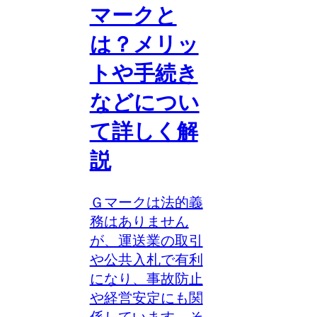
マークと
は？メリッ
トや手続き
などについ
て詳しく解
説
Ｇマークは法的義
務はありません
が、運送業の取引
や公共入札で有利
になり、事故防止
や経営安定にも関
係しています。そ