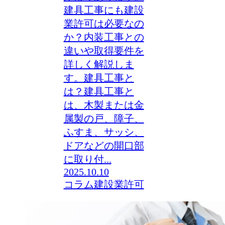
建具工事にも建設
業許可は必要なの
か？内装工事との
違いや取得要件を
詳しく解説しま
す。建具工事と
は？建具工事と
は、木製または金
属製の戸、障子、
ふすま、サッシ、
ドアなどの開口部
に取り付...
2025.10.10
コラム
建設業許可