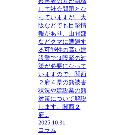
被害者の方が急増
して社会問題とな
っていますが、大
阪などでも目撃情
報があり、山間部
などクマに遭遇す
る可能性の高い建
設業では喫緊の対
策が必要になって
いますので、関西
２府４県の熊被害
状況や建設業の熊
対策について解説
します。関西２
府...
2025.10.31
コラム