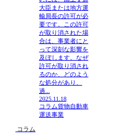
大臣または地方運
輸局長の許可が必
要です。この許可
が取り消された場
合は、事業者にと
って深刻な影響を
及ぼします。なぜ
許可が取り消され
るのか、どのよう
な処分があり、
過...
2025.11.18
コラム
貨物自動車
運送事業
コラム