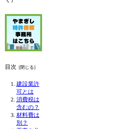
目次
建設業許
可とは
消費税は
含むの？
材料費は
別？