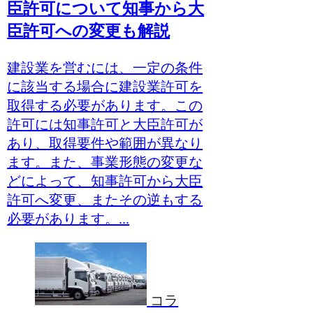
臣許可について知事から大
臣許可への変更も解説
建設業を営むには、一定の条件
に該当する場合に建設業許可を
取得する必要があります。この
許可には知事許可と大臣許可が
あり、取得要件や範囲が異なり
ます。また、事業形態の変更な
どによって、知事許可から大臣
許可へ変更、またその逆もする
必要があります。...
コラ