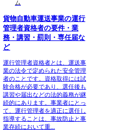
ム
貨物自動車運送事業の運行
管理者資格者の要件・業
務・講習・罰則・専任届な
ど
運行管理者資格者とは、運送事
業の法令で定められた安全管理
者のことです。資格取得には試
験合格が必要であり、選任後も
講習や届出などの法的義務が継
続的にあります。事業者にとっ
て、運行管理者を適正に選任し
指導することは、事故防止と事
業存続において重...