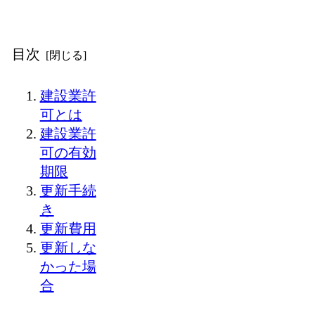
目次
建設業許
可とは
建設業許
可の有効
期限
更新手続
き
更新費用
更新しな
かった場
合