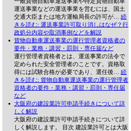
一般貨物自動車運送事業や特定貨物自動車
運送事業などの運送事業を営むには、国土
交通大臣または地方運輸局長の許可が…
続
きを読む
: 運送事業許可取り消しはなぜ？行
政処分内容や取消事例などを解説
貨物自動車運送事業の運行管理者資格者の
要件・業務・講習・罰則・専任届など
運行管理者資格者とは、運送事業の法令で
定められた安全管理者のことです。資格取
得には試験合格が必要であり、選任後…
続
きを読む
: 貨物自動車運送事業の運行管理者
資格者の要件・業務・講習・罰則・専任届
など
大阪府の建設業許可申請手続きについて詳
しく解説
大阪府の建設業許可申請手続きについて詳
しく解説します。 目次 建設業許可とは大阪