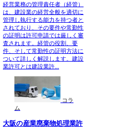
経営業務の管理責任者（経管）
は、建設業の経営全般を適切に
管理し執行する能力を持つ者と
されており、その要件や常勤性
の証明は許可申請では厳しく審
査されます。経管の役割、要
件、そして常勤性の証明方法に
ついて詳しく解説します。建設
業許可とは建設業許...
コラ
ム
大阪の産業廃棄物処理業許