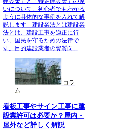
建設業」と「特定建設業」の違
いについて、初心者でもわかる
ように具体的な事例を入れて解
説します。建設業法とは建設業
法とは、建設工事を適正に行
い、国民を守るための法律で
す。目的建設業者の資質向...
コラ
ム
看板工事やサイン工事に建
設業許可は必要か？屋内・
屋外など詳しく解説