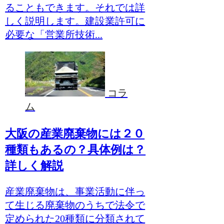
ることもできます。それでは詳
しく説明します。建設業許可に
必要な「営業所技術...
コラ
ム
大阪の産業廃棄物には２０
種類もあるの？具体例は？
詳しく解説
産業廃棄物は、事業活動に伴っ
て生じる廃棄物のうちで法令で
定められた20種類に分類されて