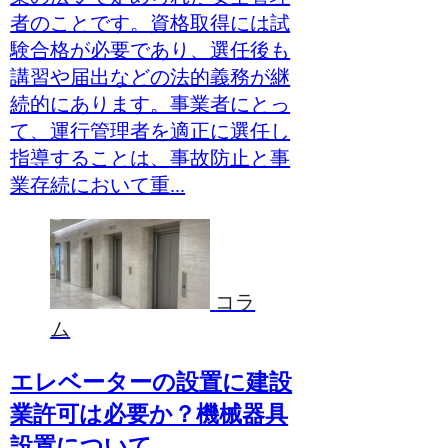
者のことです。資格取得には試
験合格が必要であり、選任後も
講習や届出などの法的義務が継
続的にあります。事業者にとっ
て、運行管理者を適正に選任し
指導することは、事故防止と事
業存続において重...
コラ
ム
エレベーターの設置に建設
業許可は必要か？機械器具
設置について